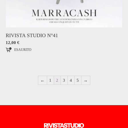
RIVISTA STUDIO N°41
12,00
€
ESAURITO
←
1
2
3
4
5
→