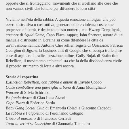
opposte che si fronteggiano, movimenti che si ribellano alle cose che
non vanno, civili che lottano per difendere le loro città
Viviamo nell’età della rabbia. A questa emozione ambigua, che può
essere distruttiva o costruttiva, generare odio e violenza così come
progresso e libertà, è dedicato questo numero, con Hwang Dong-hyuk,
creatore di
Squid Game
, Capo Plaza, rapper; John Spencer, autore di un
manuale distribuito in Ucraina su come difendere la città da
un’invasione nemica; Antoine Chevrollier, regista di
Oussekine
; Patricia
Georgiou di Jigsaw, la business unit di Google che si occupa tra le altre
cose di arginare la radicalizzazione online; Gully Bujak di Extinction
Rebellion, il movimento ambientalista che fa della disobbedienza civile
il proprio strumento di lotta e altri ancora.
Storie di copertina
Extinction Rebellion, con rabbia e amore
di Davide Coppo
Come combattere una guerriglia urbana
di Anna Momigliano
Warcore
di Silvia Schirinzi
Profonda destra
di Gian Luca Atzori
Capo Plaza
di Federico Sardo
Baby Gang Social Club
di Emanuela Colaci e Giacomo Cadeddu
La rabbia e l’algoritmo
di Ferdinando Cotugno
Gioco al massacro
di Francesco Gerardi
Tutta la verità su Oussekine
di Gianmaria Tammaro