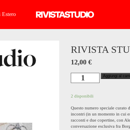
 Estero
RIVISTA STU
12,00
€
Rivista
Aggiungi al carr
Studio
n°45
quantità
2 disponibili
Questo numero speciale curato da
incontri (in un momento in cui er
racconti e due copertine, con A
conversazione esclusiva fra Borg