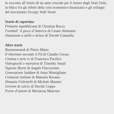
lo racconta all’inizio di un anno cruciale per il futuro degli Stati Uniti,
in bilico fra gli effetti della crisi economico-finanziaria e gli sviluppi
del movimento Occupy Wall Street.
Storie di copertina
Primarie repubblicane
di Christian Rocca
Football: il gioco d’Americ
a di Cesare Alemanni
Ossessione a stelle e strisce
di Davide Giannella
Altre storie
Bussinessweek
di Pietro Minto
Il liberismo secondo il Pd
di Claudio Cerasa
Cinema e serie tv
di Francesco Pacifico
Videogiochi e narrativa
di Timothy Small
Signora Marni
di Angelo Flaccavento
Generazione Saddam
di Anna Momigliano
Colazioni italiane
di Manuela Ravasio
Dinastia Feltrinelli
di Michele Masneri
Scrivere di calcio
di Davide Coppo
Porno d’autore
di Mariarosa Mancuso