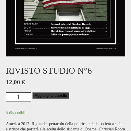
RIVISTO STUDIO N°6
12,00
€
Rivisto
Aggiungi al carrello
Studio
n°6
quantità
5 disponibili
America 2012. Il grande spettacolo della politica e della società a stelle
e strisce che porterà alla scelta dello sfidante di Obama. Christian Rocca