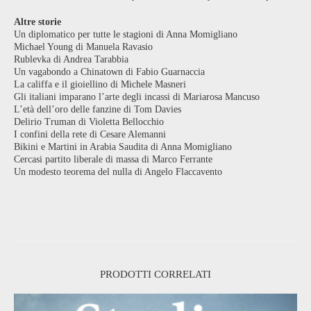
Altre storie
Un diplomatico per tutte le stagioni di Anna Momigliano
Michael Young di Manuela Ravasio
Rublevka di Andrea Tarabbia
Un vagabondo a Chinatown di Fabio Guarnaccia
La califfa e il gioiellino di Michele Masneri
Gli italiani imparano l’arte degli incassi di Mariarosa Mancuso
L’età dell’oro delle fanzine di Tom Davies
Delirio Truman di Violetta Bellocchio
I confini della rete di Cesare Alemanni
Bikini e Martini in Arabia Saudita di Anna Momigliano
Cercasi partito liberale di massa di Marco Ferrante
Un modesto teorema del nulla di Angelo Flaccavento
PRODOTTI CORRELATI