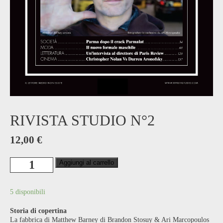
RIVISTA STUDIO N°2
12,00
€
Rivista
Aggiungi al carrello
Studio
n°2
quantità
5 disponibili
Storia di copertina
La fabbrica di Matthew Barney di Brandon Stosuy & Ari Marcopoulos