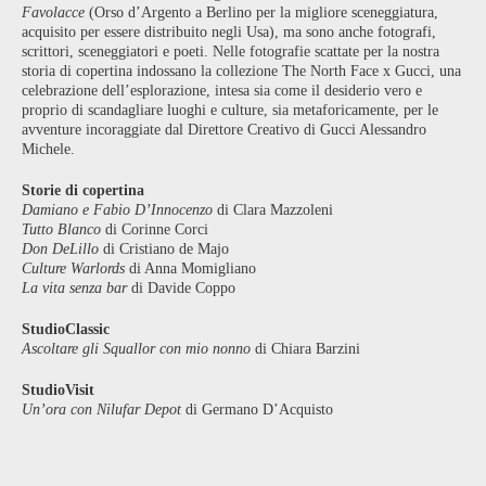
Favolacce
(Orso d’Argento a Berlino per la migliore sceneggiatura,
acquisito per essere distribuito negli Usa), ma sono anche fotografi,
scrittori, sceneggiatori e poeti. Nelle fotografie scattate per la nostra
storia di copertina indossano la collezione The North Face x Gucci, una
celebrazione dell’esplorazione, intesa sia come il desiderio vero e
proprio di scandagliare luoghi e culture, sia metaforicamente, per le
avventure incoraggiate dal Direttore Creativo di Gucci Alessandro
Michele.
Storie di copertina
Damiano e Fabio D’Innocenzo
di Clara Mazzoleni
Tutto Blanco
di Corinne Corci
Don DeLillo
di Cristiano de Majo
Culture Warlords
di Anna Momigliano
La vita senza bar
di Davide Coppo
StudioClassic
Ascoltare gli Squallor con mio nonno
di Chiara Barzini
StudioVisit
Un’ora con Nilufar Depot
di Germano D’Acquisto