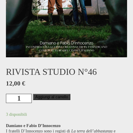
RIVISTA STUDIO N°46
12,00
€
Rivista
Aggiungi al carrello
Studio
n°46
quantità
3 disponibili
Damiano e Fabio D’Innocenzo
I fratelli D’Innocenzo sono i registi di
La terra dell’abbastanza
e