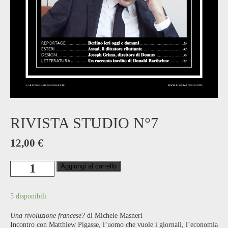
RIVISTA STUDIO N°7
12,00
€
Rivista
Aggiungi al carrello
Studio
n°7
quantità
5 disponibili
Una rivoluzione francese?
di Michele Masneri
Incontro con Matthiew Pigasse, l’uomo che vuole i giornali, l’economia