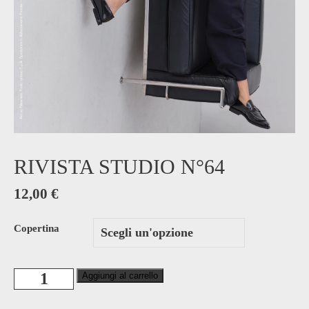
RIVISTA STUDIO N°64
12,00
€
Copertina
Rivista
Aggiungi al carrello
Studio
N°64
quantità