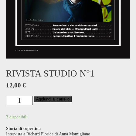
RIVISTA STUDIO N°1
12,00
€
Rivista
Aggiungi al carrello
Studio
n°1
quantità
3 disponibili
Storia di copertina
Intervista a Richard Florida di Anna Momigliano