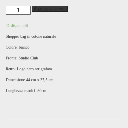
Shopper
Aggiungi al carrello
Bag
Bianca
-
Studio
41 disponibili
Club
quantità
Shopper bag in cotone naturale
Colore: bianco
Fronte: Studio Club
Retro: Logo nero serigrafato
Dimensione 44 cm x 37,5 cm
Lunghezza manici: 30cm