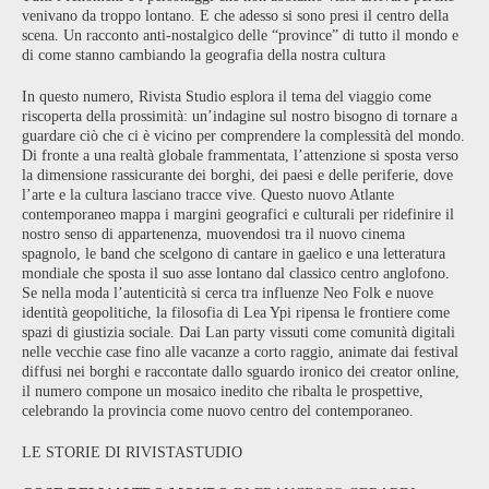
venivano da troppo lontano. E che adesso si sono presi il centro della
scena. Un racconto anti-nostalgico delle “province” di tutto il mondo e
di come stanno cambiando la geografia della nostra cultura
In questo numero, Rivista Studio esplora il tema del viaggio come
riscoperta della prossimità: un’indagine sul nostro bisogno di tornare a
guardare ciò che ci è vicino per comprendere la complessità del mondo.
Di fronte a una realtà globale frammentata, l’attenzione si sposta verso
la dimensione rassicurante dei borghi, dei paesi e delle periferie, dove
l’arte e la cultura lasciano tracce vive. Questo nuovo Atlante
contemporaneo mappa i margini geografici e culturali per ridefinire il
nostro senso di appartenenza, muovendosi tra il nuovo cinema
spagnolo, le band che scelgono di cantare in gaelico e una letteratura
mondiale che sposta il suo asse lontano dal classico centro anglofono.
Se nella moda l’autenticità si cerca tra influenze Neo Folk e nuove
identità geopolitiche, la filosofia di Lea Ypi ripensa le frontiere come
spazi di giustizia sociale. Dai Lan party vissuti come comunità digitali
nelle vecchie case fino alle vacanze a corto raggio, animate dai festival
diffusi nei borghi e raccontate dallo sguardo ironico dei creator online,
il numero compone un mosaico inedito che ribalta le prospettive,
celebrando la provincia come nuovo centro del contemporaneo.
LE STORIE DI RIVISTASTUDIO