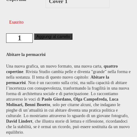
Esaurito
Rivista
Aggiungi al carrello
Studio
N°66
quantità
Abitare la permacrisi
Una nuova grafica, un nuovo formato, una nuova carta,
quattro
copertine
. Rivista Studio cambia pelle e diventa “grande” nella forma e
nella sostanza. Il tema di questo nuovo capitolo:
Abitare la
permacrisi
. Non è un racconto sulla crisi, ma sulla capacità di abitare
l’incertezza con consapevolezza, trasformando la fragilità in una nuova
forma di architettura sociale e di partecipazione. Lo raccontiamo
attraverso le voci di
Paolo Giordano, Olga Campofreda, Luca
Molinari, Benni Bosetto
, solo per citarne alcuni, che indagano le
pieghe di un’attualità in cui abitare diventa una pratica politica e
culturale. Lo mostriamo attraverso lo sguardo di un giovane fotografo,
David Lindert
, che illustra storie di lettura e riflessione, ricordandoci
che la stabilità, se è ormai un ricordo, può essere sostituita da un nuovo
equilibrio.