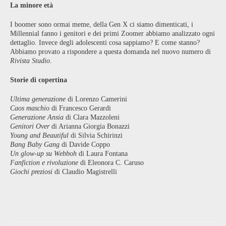
La minore età
I boomer sono ormai meme, della Gen X ci siamo dimenticati, i
Millennial fanno i genitori e dei primi Zoomer abbiamo analizzato ogni
dettaglio. Invece degli adolescenti cosa sappiamo? E come stanno?
Abbiamo provato a rispondere a questa domanda nel nuovo numero di
Rivista Studio
.
Storie di copertina
Ultima generazione
di Lorenzo Camerini
Caos maschio
di Francesco Gerardi
Generazione Ansia
di Clara Mazzoleni
Genitori Over
di Arianna Giorgia Bonazzi
Young and Beautiful
di Silvia Schirinzi
Bang Baby Gang
di Davide Coppo
Un glow-up su Webboh
di Laura Fontana
Fanfiction e rivoluzione
di Eleonora C. Caruso
Giochi preziosi
di Claudio Magistrelli