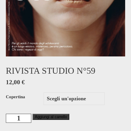
RIVISTA STUDIO N°59
12,00
€
Copertina
Rivista
Aggiungi al carrello
Studio
N°59
quantità